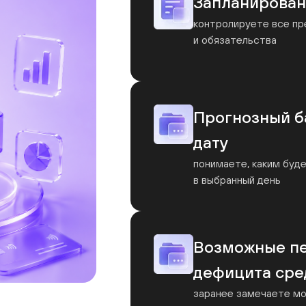
Запланирован
контролируете все п
и обязательства
+7
Используете ли вы 1С для учета в вашем бизнесе?
Да
Прогнозный б
Нет
дату
Отправить
понимаете, каким буд
в выбранный день
Нажимая на кнопку, я соглашаюсь
с
политикой конфиденциальности
Возможные п
дефицита сре
заранее замечаете мо