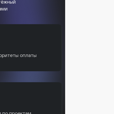
тёжный
ами
оритеты оплаты
 по проектам