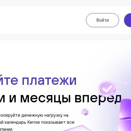
Войти
Войти
йте платежи
и и месяцы вперёд
ролируйте денежную нагрузку на
ый календарь Kense показывает все
пании.