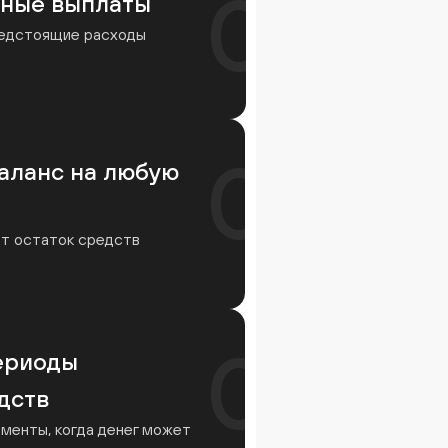
03
ные выплаты
редстоящие расходы
04
аланс на любую
ет остаток средств
05
ериоды
дств
менты, когда денег может