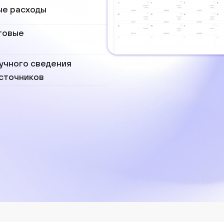
ые расходы
говые
ручного сведения
источников