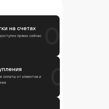
01
ки на счетах
ите
 доступно прямо сейчас
ю
тно
02
упления
 оплаты от клиентов и
тежи