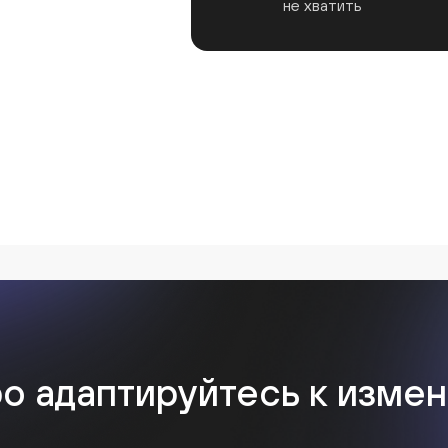
не хватить
01
о адаптируйтесь к изме