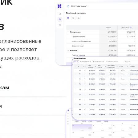
ик
в
запланированные
ре и позволяет
дущих расходов.
:
кам
и