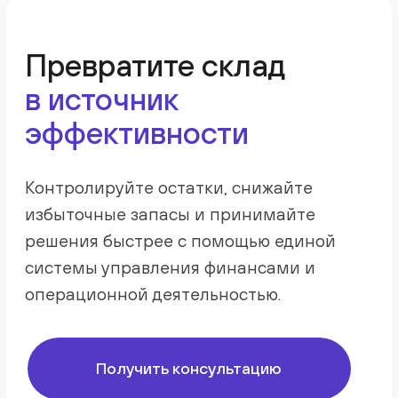
Навигация
Главная
Управленческий учёт
Платёжный календарь
Тарифы
Новости
Контакты
Улица Аскарова, 12 к2,
Этаж 1
г. Алматы, Республика Казахстан,
050043
Отдел продаж: +7 747 687 14 79
Техподдержка: +7 708 707 27 77
По всем вопросам: +7 701 227 07 27
support@kense.app