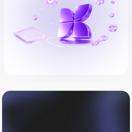
Все складские остатки
в одной системе
Компании теряют деньги из-за избыточных
запасов, дефицита товаров и отсутствия
прозрачности между закупками, складом и
финансами. kense собирает данные по запасам в
едином пространстве и помогает контролировать
склад без ручной сверки отчетов.
Актуальные остатки
Контролируйте количество товаров
и материалов на всех складах