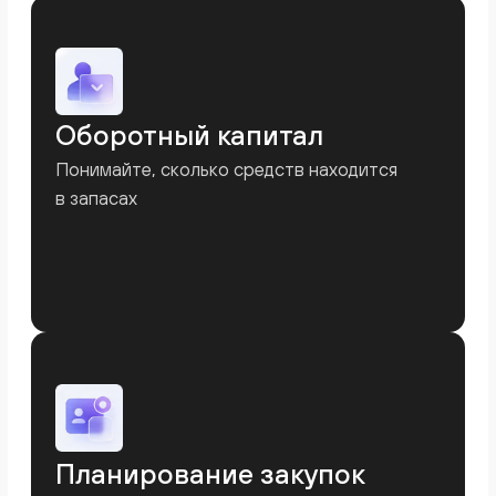
Узнайте, как kense помогает
контролировать запасы и повышать
эффективность бизнеса
+7
Используете ли вы 1С для учета в
вашем бизнесе?
Да
Нет
Отправить
Нажимая на кнопку, я соглашаюсь
с
политикой конфиденциальности
Готовы навести порядок
в финансах?