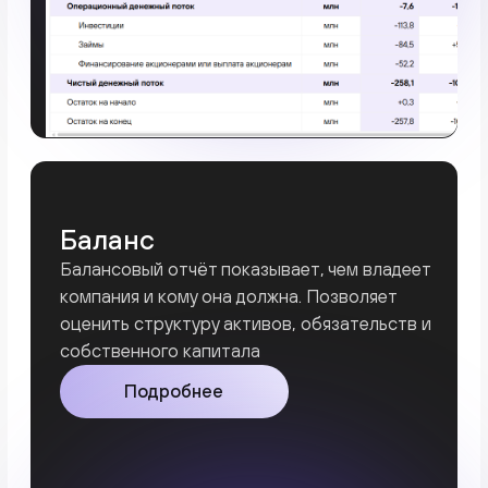
Готовы навести порядок
в финансах?
+7
Используете ли вы 1С для учета в вашем
бизнесе?
Да
Нет
Отправить