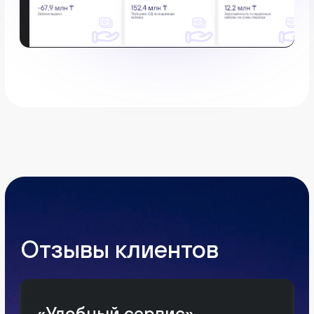
Этаж 1
г. Алматы, Республика Казахстан,
050043
Отдел продаж: +7 747 687 14 79
Техподдержка: +7 708 707 27 77
По всем вопросам: +7 701 227 07 27
support@kense.app
info@kense.app
Правовая информация
Публичная оферта
Политика конфиденциальности
Пользовательское соглашение
Все права защищены.