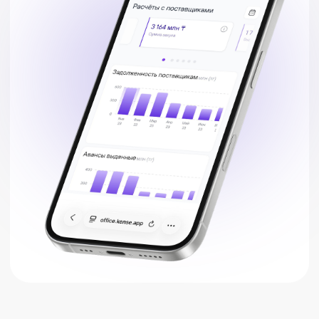
Почему сложно понять,
зарабатывает ли бизнес
Доходы и расходы часто находятся в разных
системах и таблицах. Из-за этого сложно
быстро оценить прибыльность бизнеса и
принять правильные управленческие решения
Финансовая
Не всегда понятно,
информация
какие направления
хранится в разных
приносят прибыль
системах и файлах