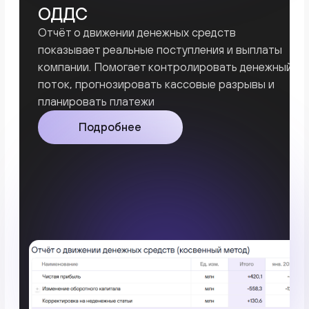
«Удобный и понятный
сервис»
Выбирала между разными сервисами
и выбрала kense.app и меня устраивает
информативность, обмен и стоимость
Ляззат Жубандыкова
Генеральный директор
ТОО «KAZSAFETY»