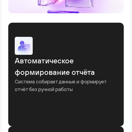
Все ключевые
финансовые показатели
бизнеса
в одной системе
Kense автоматически собирает данные из
разных источников и формирует
управленческую отчетность, которая
помогает принимать решения на основе
реальных цифр.
ОПиУ
Отчёт о прибылях и убытках показывает,
сколько компания зарабатывает за
выбранный период. Он помогает
анализировать структуру доходов и
расходов, оценивать рентабельность
бизнеса и принимать управленческие