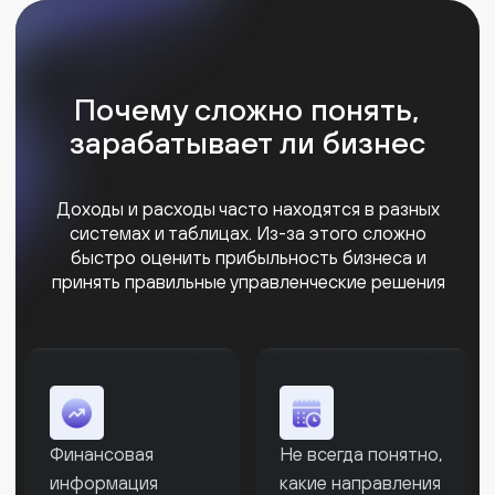
Финансовые
Руководитель не
команды тратят
видит полной
время на сбор
картины финансовых
данных
результатов
Финансовые
результаты в одной
системе
Kense автоматически собирает данные