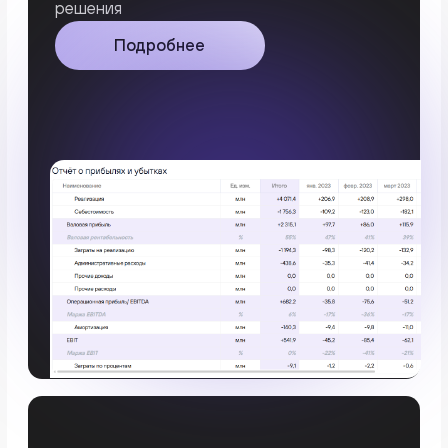
+7
Отзывы клиентов
Используете ли вы 1С для учета в
вашем бизнесе?
Да
«Удобный сервис»
Удобный сервис и мы выявили свои
Нет
недостатки в бухгалтерии через kense.app,
что повысило достоверность наших цифр
бизнеса
Отправить
Мадина Шегебай
Финансовый директор ТОО «KURSI»
Нажимая на кнопку, я соглашаюсь
с
политикой конфиденциальности
«Появилась структура»
С kense.app закрыли потребность
в Управленческой отчетности,
структурированный и «выжатый» из 1С
Данат Салих
Собственник бизнеса ТОО «IGADIN»