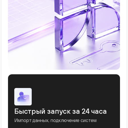
Все ключевые
финансовые показатели
бизнеса
в одной системе
Kense автоматически собирает данные из
разных источников и формирует
управленческую отчетность, которая
помогает принимать решения на основе
реальных цифр.
ОДДС
Отчёт о движении денежных средств