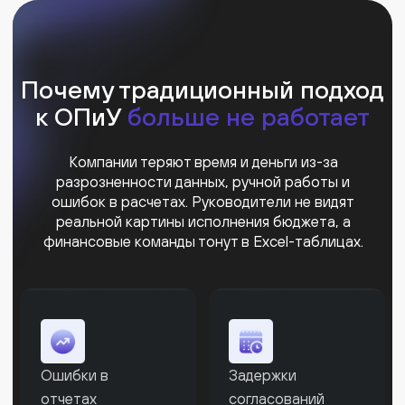
Нет единого
Рутина
источника правды
в планировании
и анализе
Единая платформа
ОПиУ для вашего роста
Kense собирает все процессы ОПиУ
в единую систему — от сбора данных
до принятия решений