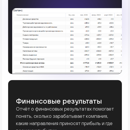
Готовы навести порядок
в финансах?
+7
Используете ли вы 1С для учета в вашем
бизнесе?